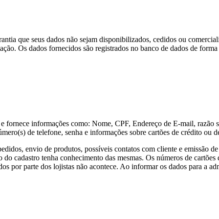
arantia que seus dados não sejam disponibilizados, cedidos ou comerciali
itação. Os dados fornecidos são registrados no banco de dados de form
e e fornece informações como: Nome, CPF, Endereço de E-mail, razão soc
ero(s) de telefone, senha e informações sobre cartões de crédito ou dé
 pedidos, envio de produtos, possíveis contatos com cliente e emissão d
 do cadastro tenha conhecimento das mesmas. Os números de cartões de
os por parte dos lojistas não acontece. Ao informar os dados para a admi