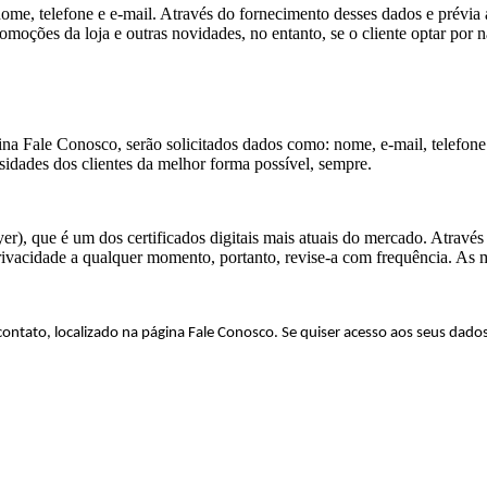
me, telefone e e-mail. Através do fornecimento desses dados e prévia a
oções da loja e outras novidades, no entanto, se o cliente optar por não
na Fale Conosco, serão solicitados dados como: nome, e-mail, telefon
ssidades dos clientes da melhor forma possível, sempre.
), que é um dos certificados digitais mais atuais do mercado. Através de
privacidade a qualquer momento, portanto, revise-a com frequência. As 
tato, localizado na página Fale Conosco. Se quiser acesso aos seus dados s