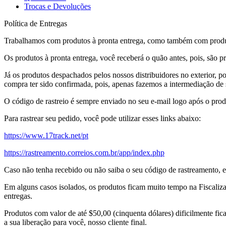
Trocas e Devoluções
Política de Entregas
Trabalhamos com produtos à pronta entrega, como também com produt
Os produtos à pronta entrega, você receberá o quão antes, pois, são p
Já os produtos despachados pelos nossos distribuidores no exterior, p
compra ter sido confirmada, pois, apenas fazemos a intermediação de s
O código de rastreio é sempre enviado no seu e-mail logo após o prod
Para rastrear seu pedido, você pode utilizar esses links abaixo:
https://www.17track.net/pt
https://rastreamento.correios.com.br/app/index.php
Caso não tenha recebido ou não saiba o seu código de rastreamento, e
Em alguns casos isolados, os produtos ficam muito tempo na Fiscaliza
entregas.
Produtos com valor de até $50,00 (cinquenta dólares) dificilmente fi
a sua liberação para você, nosso cliente final.